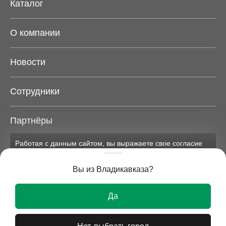
Каталог
О компании
Новости
Сотрудники
Партнёры
Работая с данным сайтом, вы выражаете свое согласие
Карта сайта
на применение файлов cookie и обработку персональных
данных на условиях, изложенных в
соответствующих
Вы из Владикавказа?
документах.
Вся представленная на сайте информация носит
Ок
исключительно информационный характер и ни при
Да
каких условиях не является публичной офертой.