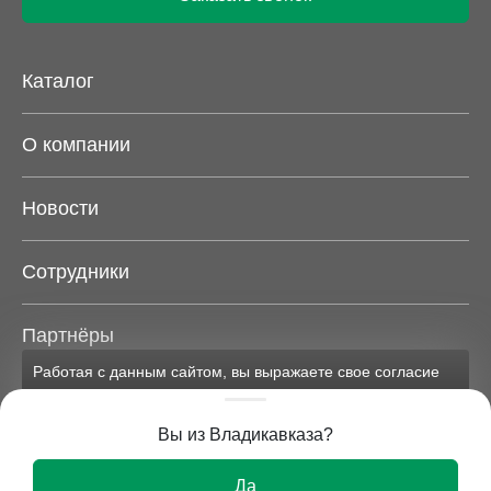
Каталог
О компании
Новости
Сотрудники
Партнёры
Работая с данным сайтом, вы выражаете свое согласие
на применение файлов cookie и обработку персональных
Карта сайта
данных на условиях, изложенных в
соответствующих
Вы из Владикавказа?
документах.
Вся представленная на сайте информация носит
Ок
Да