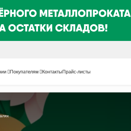
нии
Покупателям
Контакты
Прайс-листы
талях