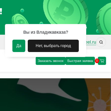
Вы из Владикавказа?
vdk@uvm-steel.ru
Да
Нет, выбрать город
Заказать звонок
Быстрая заявка
0