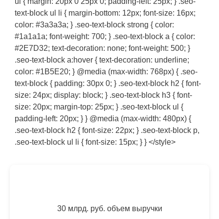
ul { margin: 20px 0 25px 0; padding-left: 25px; } .seo-
text-block ul li { margin-bottom: 12px; font-size: 16px;
color: #3a3a3a; } .seo-text-block strong { color:
#1a1a1a; font-weight: 700; } .seo-text-block a { color:
#2E7D32; text-decoration: none; font-weight: 500; }
.seo-text-block a:hover { text-decoration: underline;
color: #1B5E20; } @media (max-width: 768px) { .seo-
text-block { padding: 30px 0; } .seo-text-block h2 { font-
size: 24px; display: block; } .seo-text-block h3 { font-
size: 20px; margin-top: 25px; } .seo-text-block ul {
padding-left: 20px; } } @media (max-width: 480px) {
.seo-text-block h2 { font-size: 22px; } .seo-text-block p,
.seo-text-block ul li { font-size: 15px; } } </style>
30 млрд. руб. объем выручки