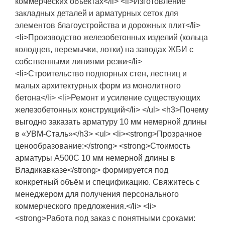
коммерческих объектах</li> <li>Изготовление
закладных деталей и арматурных сеток для
элементов благоустройства и дорожных плит</li>
<li>Производство железобетонных изделий (кольца
колодцев, перемычки, лотки) на заводах ЖБИ с
собственными линиями резки</li>
<li>Строительство подпорных стен, лестниц и
малых архитектурных форм из монолитного
бетона</li> <li>Ремонт и усиление существующих
железобетонных конструкций</li> </ul> <h3>Почему
выгодно заказать арматуру 10 мм немерной длины
в «УВМ-Сталь»</h3> <ul> <li><strong>Прозрачное
ценообразование:</strong> <strong>Стоимость
арматуры А500С 10 мм немерной длины в
Владикавказе</strong> формируется под
конкретный объём и спецификацию. Свяжитесь с
менеджером для получения персонального
коммерческого предложения.</li> <li>
<strong>Работа под заказ с понятными сроками: