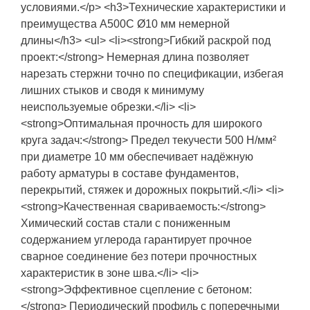
условиями.</p> <h3>Технические характеристики и
преимущества А500С Ø10 мм немерной
длины</h3> <ul> <li><strong>Гибкий раскрой под
проект:</strong> Немерная длина позволяет
нарезать стержни точно по спецификации, избегая
лишних стыков и сводя к минимуму
неиспользуемые обрезки.</li> <li>
<strong>Оптимальная прочность для широкого
круга задач:</strong> Предел текучести 500 Н/мм²
при диаметре 10 мм обеспечивает надёжную
работу арматуры в составе фундаментов,
перекрытий, стяжек и дорожных покрытий.</li> <li>
<strong>Качественная свариваемость:</strong>
Химический состав стали с пониженным
содержанием углерода гарантирует прочное
сварное соединение без потери прочностных
характеристик в зоне шва.</li> <li>
<strong>Эффективное сцепление с бетоном:
</strong> Периодический профиль с поперечными