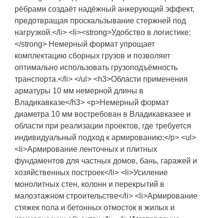
рёбрами создаёт надёжный анкерующий эффект,
предотвращая проскальзывание стержней под
нагрузкой.</li> <li><strong>Удобство в логистике:
</strong> Немерный формат упрощает
комплектацию сборных грузов и позволяет
оптимально использовать грузоподъёмность
транспорта.</li> </ul> <h3>Области применения
арматуры 10 мм немерной длины в
Владикавказе</h3> <p>Немерный формат
диаметра 10 мм востребован в Владикавказее и
области при реализации проектов, где требуется
индивидуальный подход к армированию:</p> <ul>
<li>Армирование ленточных и плитных
фундаментов для частных домов, бань, гаражей и
хозяйственных построек</li> <li>Усиление
монолитных стен, колонн и перекрытий в
малоэтажном строительстве</li> <li>Армирование
стяжек пола и бетонных отмосток в жилых и