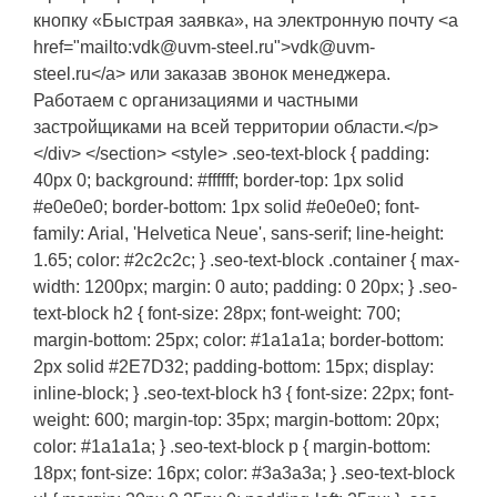
кнопку «Быстрая заявка», на электронную почту <a
href="mailto:vdk@uvm-steel.ru">vdk@uvm-
steel.ru</a> или заказав звонок менеджера.
Работаем с организациями и частными
застройщиками на всей территории области.</p>
</div> </section> <style> .seo-text-block { padding:
40px 0; background: #ffffff; border-top: 1px solid
#e0e0e0; border-bottom: 1px solid #e0e0e0; font-
family: Arial, 'Helvetica Neue', sans-serif; line-height:
1.65; color: #2c2c2c; } .seo-text-block .container { max-
width: 1200px; margin: 0 auto; padding: 0 20px; } .seo-
text-block h2 { font-size: 28px; font-weight: 700;
margin-bottom: 25px; color: #1a1a1a; border-bottom:
2px solid #2E7D32; padding-bottom: 15px; display:
inline-block; } .seo-text-block h3 { font-size: 22px; font-
weight: 600; margin-top: 35px; margin-bottom: 20px;
color: #1a1a1a; } .seo-text-block p { margin-bottom:
18px; font-size: 16px; color: #3a3a3a; } .seo-text-block