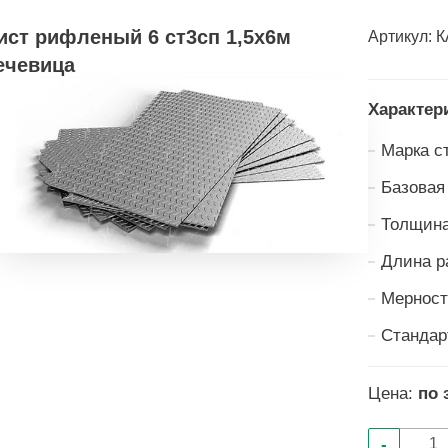
ист рифленый 6 ст3сп 1,5х6м
Артикул:
К
ечевица
Характер
Марка с
Базовая
Толщина
Длина р
Мерност
Стандар
Цена:
по 
-