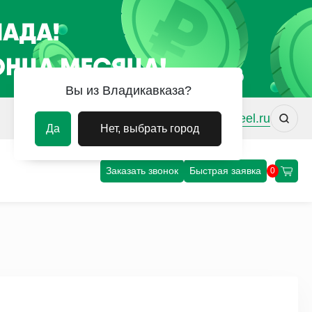
Вы из Владикавказа?
vdk@uvm-steel.ru
Да
Нет, выбрать город
Заказать звонок
Быстрая заявка
0