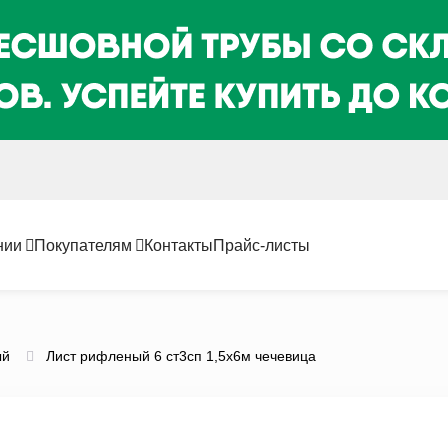
нии
Покупателям
Контакты
Прайс-листы
ый
Лист рифленый 6 ст3сп 1,5х6м чечевица