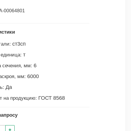
А-00064801
истики
ст3сп
тали:
т
 единица:
6
 сечения, мм:
6000
аскроя, мм:
Да
ь:
ГОСТ 8568
т на продукцию:
запросу
+